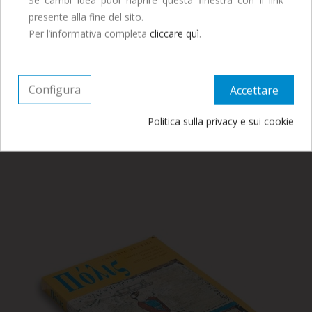
presente alla fine del sito.
Continua ad ordinare, le spedizioni
Per l’informativa completa
cliccare quì
.
riprenderanno a Settembre.
Configura
Accettare
12,00 €
Politica sulla privacy e sui cookie
Sestili A., POLIS