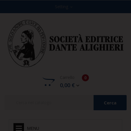
Setting
expand_more
Carrello
0
0,00 €
Cerca
MENU