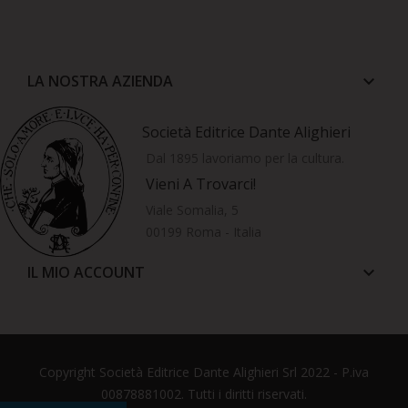
LA NOSTRA AZIENDA
keyboard_arrow_down
Società Editrice Dante Alighieri
Dal 1895 lavoriamo per la cultura.
Vieni A Trovarci!
Viale Somalia, 5
00199 Roma - Italia
IL MIO ACCOUNT
keyboard_arrow_down
Copyright Società Editrice Dante Alighieri Srl 2022 - P.iva
00878881002. Tutti i diritti riservati.