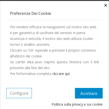
×
Preferenze Dei Cookie
0,00 €
Per rendere efficace la navigazione sul nostro sito web
e per garantirLe di usufruire del servizio in piena
La Società Editrice Dante Alighieri vi augura una
sicurezza e velocità, il nostro sito web utilizza cookie
Buona Estate!
M. MERENDA Dal Greco Ellenistico Al Greco...
tecnici e analitici anonimi.
Saremo chiusi per tutto il mese di Agosto, ordina
Cliccare su 'OK' equivale a prestare il proprio consenso
entro il 29 Luglio per ricevere entro fine mese.
all’utilizzo dei cookie.
Se cambi idea puoi riaprire questa finestra con il link
presente alla fine del sito.
Continua ad ordinare, le spedizioni
Per l’informativa completa
cliccare quì
.
riprenderanno a Settembre.
Configura
Accettare
Politica sulla privacy e sui cookie