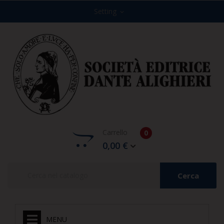
Setting
expand_more
Carrello
0
0,00 €
Cerca
MENU