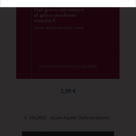
2,99 €
E. MAURIZI - Alcuni Aspetti Dell'interdizione...