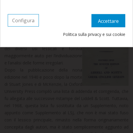
riprenderanno a Settembre.
settima edizione (1882) del LSJ. Rispetto al più ridotto dizionario,
questa versione conteneva un maggior numero di lemmi, al fine
di coprire tutto il vocabolario essenziale del greco antico quale
Configura
Accettare
risulta at
testato nella produzione
Politica sulla privacy e sui cookie
letteraria pervenutaci, aggiungeva
citazioni d’autore per illustrare la storia
dei diversi usi lessicali e forniva
maggiormente aiuto per l’individuazione
e l’analisi delle forme irregolari.
Dopo la pubblicazione della nona
edizione nel 1940 e poco dopo la morte
di Stuart Jones e di McKenzie, la Oxford
University Press compilò una lista di addenda et corrigenda, che
fu allegata alle successive ristampe del Liddell & Scott. Tuttavia,
nel 1968, questa lista fu sostituita da un Supplemento, noto
appunto come Supplemento al LSJ, che non è mai stato fuso
con il lessico principale, rimasto nella forma originariamente
concepita dagli autori, ma è stato semplicemente aggiunto ad