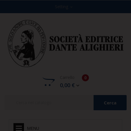
Setting
expand_more
Carrello
0
0,00 €
Cerca
MENU