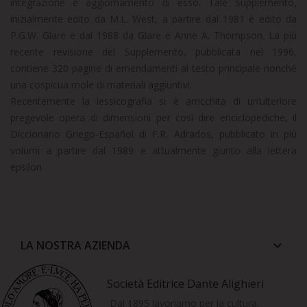
integrazione e aggiornamento di esso. Tale Supplemento,
inizialmente edito da M.L. West, a partire dal 1981 è edito da
P.G.W. Glare e dal 1988 da Glare e Anne A. Thompson. La più
recente revisione del Supplemento, pubblicata nel 1996,
contiene 320 pagine di emendamenti al testo principale nonché
una cospicua mole di materiali aggiuntivi.
Recentemente la lessicografia si è arricchita di un’ulteriore
pregevole opera di dimensioni per così dire enciclopediche, il
Diccionario Griego-Español di F.R. Adrados, pubblicato in più
volumi a partire dal 1989 e attualmente giunto alla lettera
epsilon.
LA NOSTRA AZIENDA
keyboard_arrow_down
Società Editrice Dante Alighieri
Dal 1895 lavoriamo per la cultura.