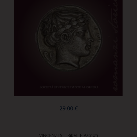
29,00 €
VINCENZI S. - Ribelli E Patrioti