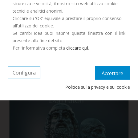
sicurezza e velocità, il nostro sito web utilizza cookie
Buona Estate!
tecnici e analitici anonimi.
Saremo chiusi per tutto il mese di Agosto, ordina
Cliccare su 'OK' equivale a prestare il proprio consenso
entro il 29 Luglio per ricevere entro fine mese.
all’utilizzo dei cookie.
Se cambi idea puoi riaprire questa finestra con il link
presente alla fine del sito.
Continua ad ordinare, le spedizioni
Per l’informativa completa
cliccare quì
.
riprenderanno a Settembre.
10,00 €
Configura
Accettare
DAN FATON - The Path Of Heroes
Politica sulla privacy e sui cookie