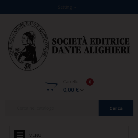
Setting
expand_more
Carrello
0
0,00 €
Cerca
MENU