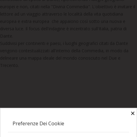
europei e non, citati nella "Divina Commedia". L'obiettivo è invitare il
lettore ad un viaggio attraverso le località della vita quotidiana
europea e extra europea che appaiono così sotto una nuova e
diversa luce. Il focus dell'indagine è incentrato sull'Italia, patria di
Dante.
Suddivisi per continenti e paesi, i luoghi geografici citati da Dante
vengono contestualizzati all'interno della Commedia, in modo da
delineare una mappa ideale del mondo conosciuto nel Due e
Trecento.
×
I Clienti Che Hanno Acquistato Questo Prodotto Hanno
Comprato Anche:
Preferenze Dei Cookie
Romanelli M.- Cantando Come Una Donna Innamorata