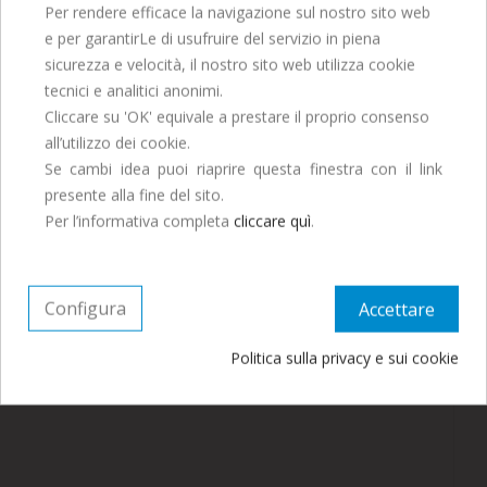
Per rendere efficace la navigazione sul nostro sito web
e per garantirLe di usufruire del servizio in piena
La Società Editrice Dante Alighieri vi augura una
sicurezza e velocità, il nostro sito web utilizza cookie
Buona Estate!
tecnici e analitici anonimi.
Saremo chiusi per tutto il mese di Agosto, ordina
Cliccare su 'OK' equivale a prestare il proprio consenso
entro il 29 Luglio per ricevere entro fine mese.
all’utilizzo dei cookie.
Se cambi idea puoi riaprire questa finestra con il link
presente alla fine del sito.
Continua ad ordinare, le spedizioni
Per l’informativa completa
cliccare quì
.
riprenderanno a Settembre.
Configura
Accettare
Politica sulla privacy e sui cookie