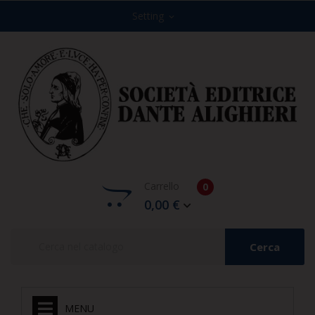
Setting
expand_more
Carrello
0
0,00 €
Cerca
MENU