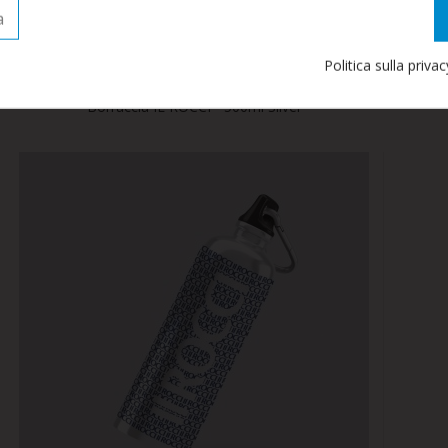
a
Politica sulla priva
12,00 €
Borraccia IL ROCCI - 500ml Silver