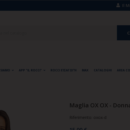
Il 
C
 SIAMO
APP "IL ROCCI"
ROCCI EΊΣΑΓΩΓΉ
MAX
CATALOGHI
AREA C
Maglia OX OX - Donn
Riferimento: oxox-d
15,00 €