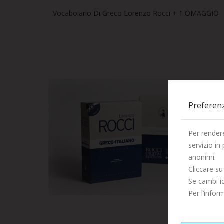
Vocabolario Di Greco Lorenzo Rocci + 1 OMAGGIO
Preferen
Per rendere
servizio in
anonimi.
Cliccare su
Se cambi id
Per l’info