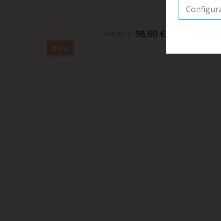
Configur
98,60 €
116,00 €
-15%