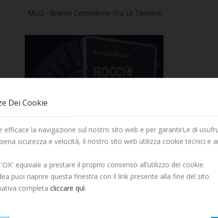
MUG - Bramo Commercio Tra Le Tenebre
ze Dei Cookie
La Società Editrice Dante Alighieri vi augura una Buona
 efficace la navigazione sul nostro sito web e per garantirLe di usufru
Estate!
 piena sicurezza e velocità, il nostro sito web utilizza cookie tecnici e an
Saremo chiusi per tutto il mese di Agosto, ordina entro il 29
 'OK' equivale a prestare il proprio consenso all’utilizzo dei cookie.
Luglio per ricevere entro fine mese.
ea puoi riaprire questa finestra con il link presente alla fine del sito.
rmativa completa
cliccare quì
.
Continua ad ordinare, le spedizioni riprenderanno a
Settembre.