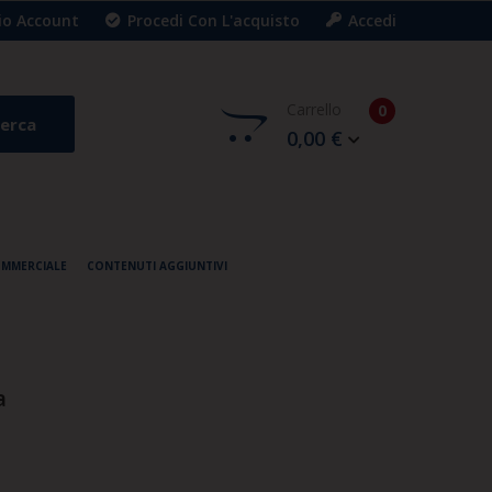
Mio Account
Procedi Con L'acquisto
Accedi
Carrello
0
erca
0,00 €
OMMERCIALE
CONTENUTI AGGIUNTIVI
a