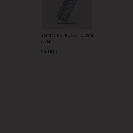
Borraccia IL ROCCI - 500ml
S
Silver
Il
15,00 €
4