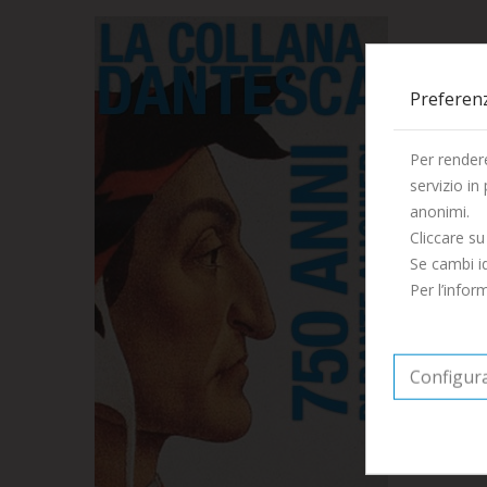
Preferen
Per rendere
servizio in
anonimi.
Cliccare su
S
Se cambi id
PO
Per l’info
30
Configur