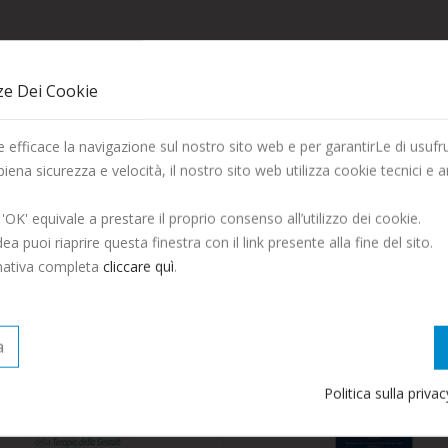
ze Dei Cookie
La Società Editrice Dante Alighieri vi augura una Buona
 efficace la navigazione sul nostro sito web e per garantirLe di usufru
Estate!
 piena sicurezza e velocità, il nostro sito web utilizza cookie tecnici e an
Saremo chiusi per tutto il mese di Agosto, ordina entro il 29
 'OK' equivale a prestare il proprio consenso all’utilizzo dei cookie.
Luglio per ricevere entro fine mese.
ANTA MARIA DEL
PELAGONIO- Arte
ea puoi riaprire questa finestra con il link presente alla fine del sito.
POLO - A Cura Di I....
Veterinaria A Cura Di...
rmativa completa
cliccare quì
.
48,00 €
39,00 €
Continua ad ordinare, le spedizioni riprenderanno a
0,00 €
Settembre.
a
Politica sulla priva