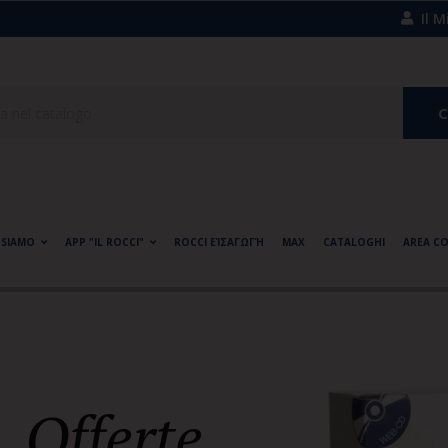
Il 
C
 SIAMO
APP "IL ROCCI"
ROCCI EΊΣΑΓΩΓΉ
MAX
CATALOGHI
AREA C
Offerte