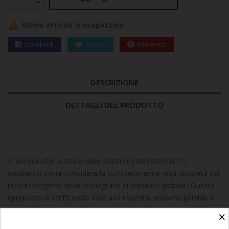

Ultimi articoli in magazzino
Condividi
Twitta
Pinterest
DESCRIZIONE
DETTAGLI DEL PRODOTTO
E' ancora utile la storia delle relazioni internazionali? O
dobbiamo ormai considerarla completamente resa obsoleta dai
recenti progressi della storiografia di impianto globale? Questa
riproposta di scritti vuole dare una risposta, sebbene parziali, a
questi quesiti
×