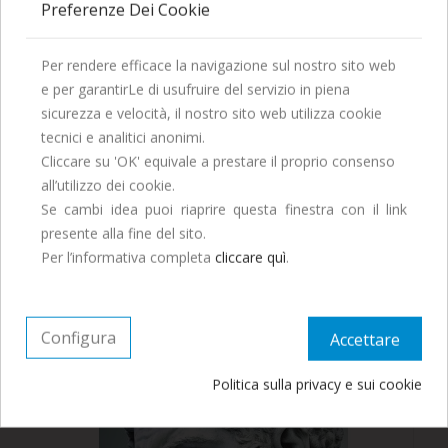
Preferenze Dei Cookie
Per rendere efficace la navigazione sul nostro sito web
e per garantirLe di usufruire del servizio in piena
La Società Editrice Dante Alighieri vi augura una
sicurezza e velocità, il nostro sito web utilizza cookie
I Clienti Che Hanno Acquistato Questo Prodotto Hanno
Buona Estate!
Comprato Anche:
tecnici e analitici anonimi.
Saremo chiusi per tutto il mese di Agosto, ordina
Cliccare su 'OK' equivale a prestare il proprio consenso
O. Licandro - Un Impero Di Città E Un Papiro
entro il 29 Luglio per ricevere entro fine mese.
all’utilizzo dei cookie.
Se cambi idea puoi riaprire questa finestra con il link
presente alla fine del sito.
Continua ad ordinare, le spedizioni
Per l’informativa completa
cliccare quì
.
riprenderanno a Settembre.
Configura
Accettare
Politica sulla privacy e sui cookie