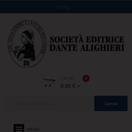
Setting
expand_more
Carrello
0
0,00 €
Cerca
MENU