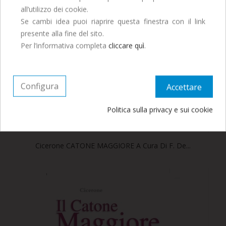
entro il 29 Luglio per ricevere entro fine mese.
all’utilizzo dei cookie.
Se cambi idea puoi riaprire questa finestra con il link
presente alla fine del sito.
Continua ad ordinare, le spedizioni
Per l’informativa completa
cliccare quì
.
riprenderanno a Settembre.
Configura
Accettare
Politica sulla privacy e sui cookie
8,00 €
Cicerone CATONE MAGGIORE A Cura Di F. De...