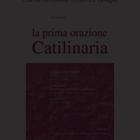
Cicerone CATILINARIA I A Cura Di E. Fumagalli