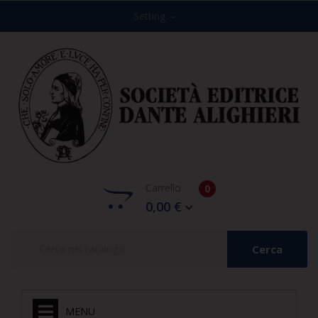
Setting
expand_more
Carrello
0
0,00 €
Cerca
MENU