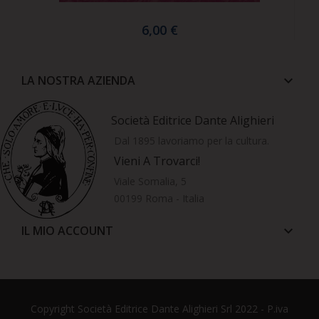
6,00 €
LA NOSTRA AZIENDA
keyboard_arrow_down
Società Editrice Dante Alighieri
Dal 1895 lavoriamo per la cultura.
Vieni A Trovarci!
Viale Somalia, 5
00199 Roma - Italia
IL MIO ACCOUNT
keyboard_arrow_down
Copyright Società Editrice Dante Alighieri Srl 2022 - P.iva