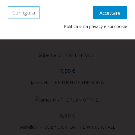
Configura
Accettare
I Clienti Che Hanno Acquistato Questo Prodotto Hanno
Comprato Anche:
Politica sulla privacy e sui cookie
Defoe D. - THE LIFE AND ADVENTURES OF ROBINSON...
7,90 €
James H. - THE TURN OF THE SCREW
5,50 €
Melville H. - MOBY DICK, OR THE WHITE WHALE