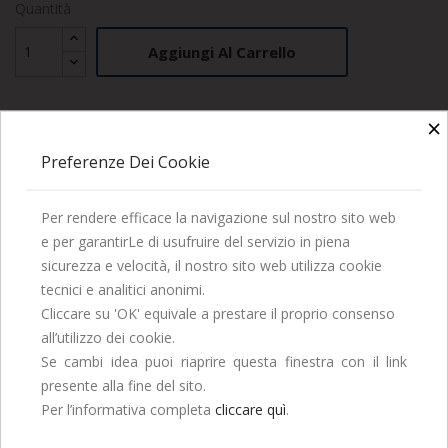
Quantità
Aggiungi Al Carrello
×
Condividi
Twitta
Pinterest
Preferenze Dei Cookie
DESCRIZIONE
Per rendere efficace la navigazione sul nostro sito web
e per garantirLe di usufruire del servizio in piena
La Società Editrice Dante Alighieri vi augura una
DETTAGLI DEL PRODOTTO
sicurezza e velocità, il nostro sito web utilizza cookie
Buona Estate!
tecnici e analitici anonimi.
Saremo chiusi per tutto il mese di Agosto, ordina
Cliccare su 'OK' equivale a prestare il proprio consenso
entro il 29 Luglio per ricevere entro fine mese.
all’utilizzo dei cookie.
Se cambi idea puoi riaprire questa finestra con il link
Con introduzione e note di D. Pirajno.
presente alla fine del sito.
Continua ad ordinare, le spedizioni
Per l’informativa completa
cliccare quì
.
riprenderanno a Settembre.