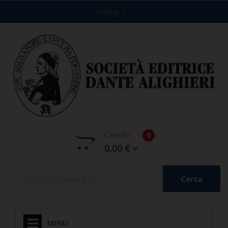
Setting
expand_more
Carrello
0
0,00 €
Cerca
MENU