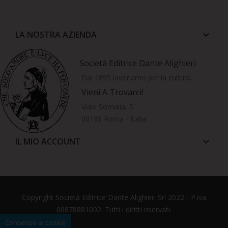
LA NOSTRA AZIENDA
keyboard_arrow_down
Società Editrice Dante Alighieri
Dal 1895 lavoriamo per la cultura.
Vieni A Trovarci!
Viale Somalia, 5
00199 Roma - Italia
IL MIO ACCOUNT
keyboard_arrow_down
Copyright Società Editrice Dante Alighieri Srl 2022 - P.iva
00878881002. Tutti i diritti riservati.
Consenso ai cookie