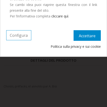
Quantità
Se cambi idea puoi riaprire questa finestra con il link
presente alla fine del sito.
Aggiungi Al Carrello
Continua ad ordinare, le spedizioni
Per l’informativa completa
cliccare quì
.
riprenderanno a Settembre.
Condividi
Twitta
Pinterest
Configura
Accettare
Politica sulla privacy e sui cookie
DESCRIZIONE
DETTAGLI DEL PRODOTTO
Choisis, préfacés, et annotés par A. Bisi