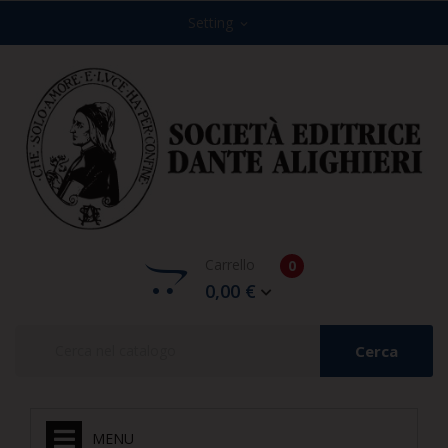
Setting
expand_more
Carrello
0
0,00 €
Cerca
MENU