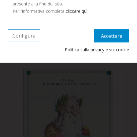
presente alla fine del sito.
Continua ad ordinare, le spedizioni
Per l’informativa completa
cliccare quì
.
riprenderanno a Settembre.
Configura
Accettare
10,00 €
Politica sulla privacy e sui cookie
Omero ODISSEA Libro II