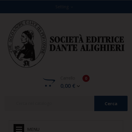
Setting
expand_more
Carrello
0
0,00 €
Cerca
MENU