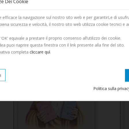
ze Dei Cookie
to Hanno Comprato Anche:
La Società Editrice Dante Alighieri vi augura una Buona
 efficace la navigazione sul nostro sito web e per garantirLe di usufru
Estate!
 piena sicurezza e velocità, il nostro sito web utilizza cookie tecnici e an
Eschilo I PERSIANI
Saremo chiusi per tutto il mese di Agosto, ordina entro il 29
 'OK' equivale a prestare il proprio consenso all’utilizzo dei cookie.
Luglio per ricevere entro fine mese.
ea puoi riaprire questa finestra con il link presente alla fine del sito.
rmativa completa
cliccare quì
.
Continua ad ordinare, le spedizioni riprenderanno a
Settembre.
a
Politica sulla priva