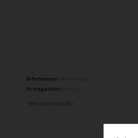
Riferimento
978-88-534-2280-4
In magazzino
91 Articoli
Riferimenti Specifici