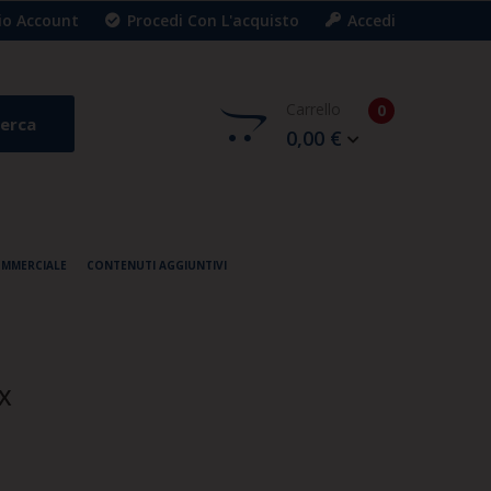
Mio Account
Procedi Con L'acquisto
Accedi
Carrello
0
erca
0,00 €
OMMERCIALE
CONTENUTI AGGIUNTIVI
X