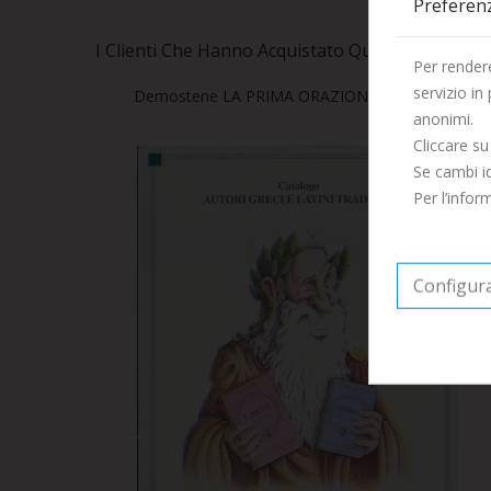
Preferen
I Clienti Che Hanno Acquistato Questo Prodot
Per rendere
servizio in
Demostene LA PRIMA ORAZIONE OLINTIACA
anonimi.
Cliccare su
Se cambi id
Per l’info
Configur