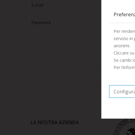
E-mail
Preferen
Password
Per rendere
servizio in
anonimi.
Cliccare su
Se cambi id
Per l’info
Configur
LA NOSTRA AZIENDA