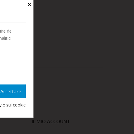
×
OSTRA
ire del
alitici
Accettare
cy e sui cookie
IL MIO ACCOUNT