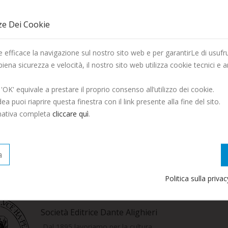
ze Dei Cookie
M
La Società Editrice Dante Alighieri vi augura una Buona
 efficace la navigazione sul nostro sito web e per garantirLe di usufru
Estate!
 piena sicurezza e velocità, il nostro sito web utilizza cookie tecnici e an
Hai dimenticato la password?
Saremo chiusi per tutto il mese di Agosto, ordina entro il 29
 'OK' equivale a prestare il proprio consenso all’utilizzo dei cookie.
Luglio per ricevere entro fine mese.
Accedi
ea puoi riaprire questa finestra con il link presente alla fine del sito.
rmativa completa
cliccare quì
.
Continua ad ordinare, le spedizioni riprenderanno a
Non hai ancora un account? Creane ora qui uno
Settembre.
a
Politica sulla priva
Società Editrice Dante Alighieri
Dal 1895 lavoriamo per la cultura.