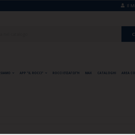
Il 
C
 SIAMO
APP "IL ROCCI"
ROCCI EΊΣΑΓΩΓΉ
MAX
CATALOGHI
AREA C